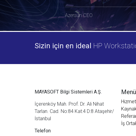
Azersun CEO
Sizin için en ideal
HP Workstatio
Menü
MAYASOFT Bilgi Sistemleri A.Ş.
Hizmet
İçerenköy Mah. Prof. Dr. Ali Nihat
Kaynak
Tarlan. Cad. No:84 Kat:4 D:8 Ataşehir/
Refera
İstanbul
İş Orta
Telefon