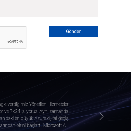
Gönder
g’e verdiğimiz Yönetilen Hizmeteler
iyor ve 7x24 izliyoruz. Aynı zamanda
n'daki en büyük Azure dijital geçiş
Next
rından birini başlattı. Microsoft A...