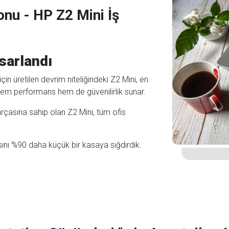
onu - HP Z2 Mini İş
asarlandı
in üretilen devrim niteliğindeki Z2 Mini, en
 hem performans hem de güvenilirlik sunar.
rçasına sahip olan Z2 Mini, tüm ofis
nsını %90 daha küçük bir kasaya sığdırdık.