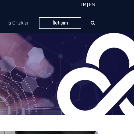
TR
|
EN
İş Ortakları
İletişim