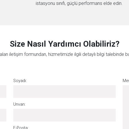
istasyonu sınıfı, güçlü performans elde edin.
Size Nasıl Yardımcı Olabiliriz?
lan iletişim formundan, hizmetimizle ilgili detaylı bilgi talebinde bul
Soyadı:
Mes
Unvan:
E-Posta: