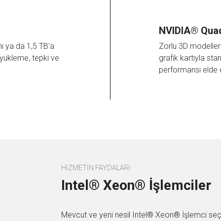
NVIDIA® Quad
ı ya da 1,5 TB'a
Zorlu 3D modelleri
yükleme, tepki ve
grafik kartıyla st
performansı elde 
HİZMETİN FAYDALARI
Intel® Xeon® İşlemciler
Mevcut ve yeni nesil Intel® Xeon® İşlemci seç