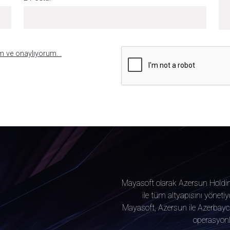
um ve onaylıyorum. .
Mayasoft olarak Azersun Holdin
ile tüm altyapısını yönet
Mayasoft, Azersun ile Azerbayca
operasyonla