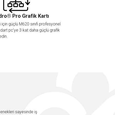
ro® Pro Grafik Kartı
 için güçlü M620 sınıfı profesyonel
andart pc’ye 3 kat daha güçlü grafik
edin.
enekleri sayesinde iş