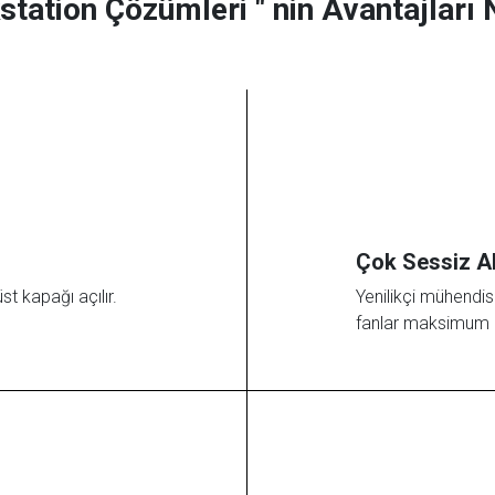
tation Çözümleri " nin Avantajları N
Çok Sessiz A
st kapağı açılır.
Yenilikçi mühendisl
fanlar maksimum p