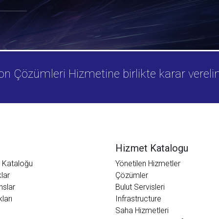
n Çözümleri Hizmetine birlikte karar vereli
Hizmet Katalogu
 Kataloğu
Yönetilen Hizmetler
lar
Çözümler
nslar
Bulut Servisleri
kları
Infrastructure
Saha Hizmetleri