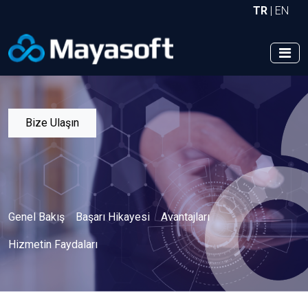
TR
|
EN
Bize Ulaşın
Genel Bakış
Başarı Hikayesi
Avantajları
Hizmetin Faydaları