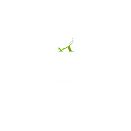
İle Başarı Hikayesi
Azersun CEO
Mayasoft olarak Azersun Holding’e
verdiğimiz Yönetilen Hizmeteler ile tüm
Previous
Next
altyapısını yönetiyor ve 7x24 izliyoruz. Aynı
zamanda Mayasoft, Azersun ile
Azerbaycan'daki en büyük Azure dijital
geçiş operasyonlarından birini