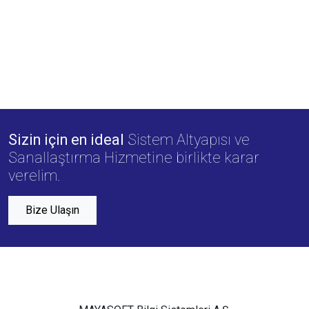
başlattı. Microsoft A...
Başarı Hikayesine Göz Atın…
Sizin için en ideal
Sistem Altyapısı ve
Sanallaştırma Hizmetine birlikte karar
verelim.
Bize Ulaşın