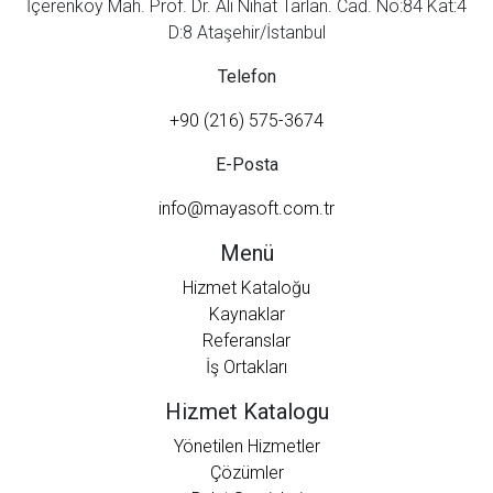
İçerenköy Mah. Prof. Dr. Ali Nihat Tarlan. Cad. No:84 Kat:4
D:8 Ataşehir/İstanbul
Telefon
+90 (216) 575-3674
E-Posta
info@mayasoft.com.tr
Menü
Hizmet Kataloğu
Kaynaklar
Referanslar
İş Ortakları
Hizmet Katalogu
Yönetilen Hizmetler
Çözümler