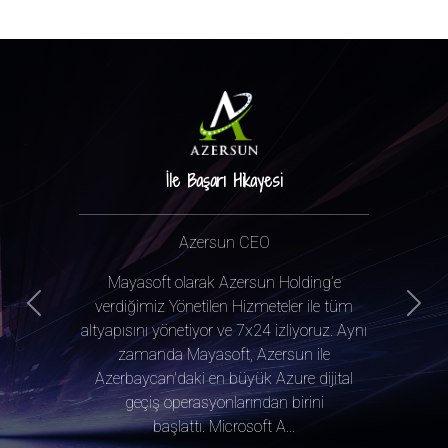
İle Başarı Hikayesi
Azersun CEO
Mayasoft olarak Azersun Holding’e
verdiğimiz Yönetilen Hizmeteler ile tüm
Previous
Next
altyapısını yönetiyor ve 7x24 izliyoruz. Aynı
zamanda Mayasoft, Azersun ile
Azerbaycan'daki en büyük Azure dijital
geçiş operasyonlarından birini
başlattı. Microsoft A...