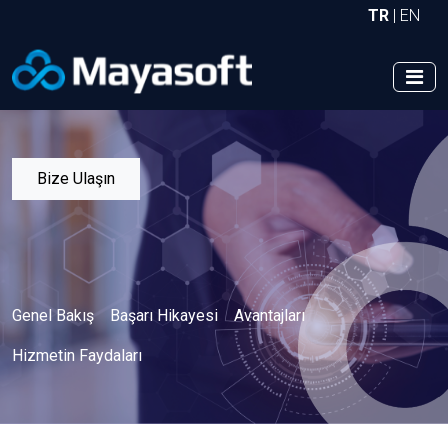
TR
|
EN
Bize Ulaşın
Genel Bakış
Başarı Hikayesi
Avantajları
Hizmetin Faydaları