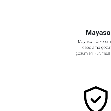
Mayasof
Mayasoft On-prem hi
depolama çözüml
çözümleri, kurumsal e