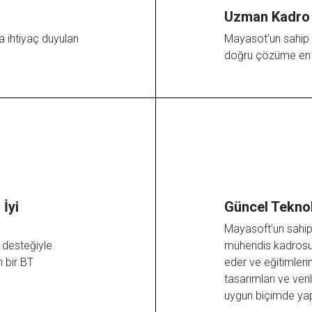
Uzman Kadro
a ihtiyaç duyulan
Mayasot’un sahip
doğru çözüme en u
 İyi
Güncel Teknol
Mayasoft’un sahip
 desteğiyle
mühendis kadrosu 
n bir BT
eder ve eğitimlerin
tasarımları ve ver
uygun biçimde yapı