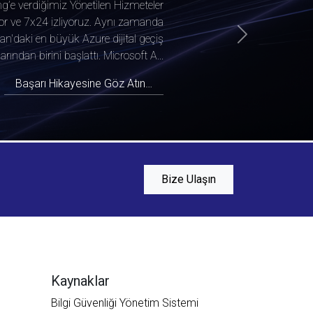
g’e verdiğimiz Yönetilen Hizmeteler
iyor ve 7x24 izliyoruz. Aynı zamanda
n'daki en büyük Azure dijital geçiş
Next
rından birini başlattı. Microsoft A...
Başarı Hikayesine Göz Atın…
Bize Ulaşın
Mayasoft Assistant
Online
Kaynaklar
Bilgi Güvenliği Yönetim Sistemi