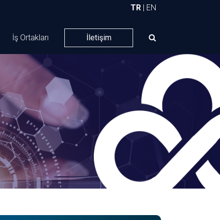
TR
|
EN
İş Ortakları
İletişim