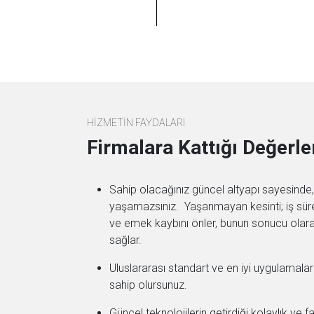
HİZMETİN FAYDALARI
Firmalara Kattığı Değerle
Sahip olacağınız güncel altyapı sayesinde, 
yaşamazsınız. Yaşanmayan kesinti; iş sürekli
ve emek kaybını önler, bunun sonucu olar
sağlar.
Uluslararası standart ve en iyi uygulamala
sahip olursunuz.
Güncel teknolojilerin getirdiği kolaylık v