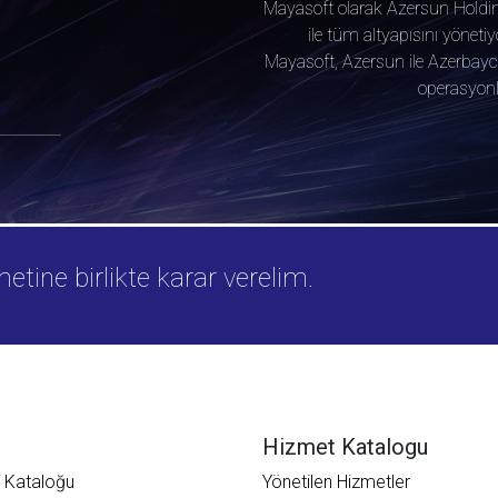
Mayasoft olarak Azersun Holdin
ile tüm altyapısını yönet
Mayasoft, Azersun ile Azerbayca
operasyonla
ine birlikte karar verelim.
Hizmet Katalogu
 Kataloğu
Yönetilen Hizmetler