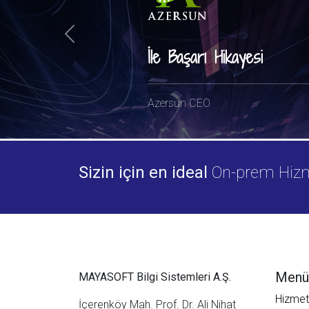
Previous
İle Başarı Hikayesi
Azersun CEO
Sizin için en ideal
On-prem Hizmet
Menü
MAYASOFT Bilgi Sistemleri A.Ş.
Hizmet
İçerenköy Mah. Prof. Dr. Ali Nihat